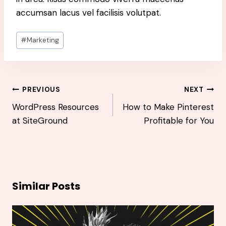
accumsan lacus vel facilisis volutpat.
Post
#
Marketing
Tags:
Post
PREVIOUS
NEXT
navigation
WordPress Resources
How to Make Pinterest
at SiteGround
Profitable for You
Similar Posts